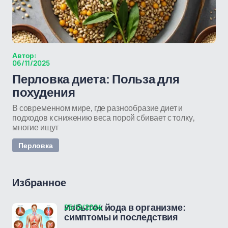
Автор:
06/11/2025
Перловка диета: Польза для
похудения
В современном мире, где разнообразие диет и
подходов к снижению веса порой сбивает с толку,
многие ищут
Перловка
Избранное
25/12/2024
Избыток йода в организме:
симптомы и последствия