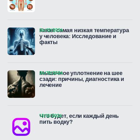
24/12/2024
Какая самая низкая температура
у человека: Исследование и
факты
24/12/2024
Мышечное уплотнение на шее
сзади: причины, диагностика и
лечение
13/12/2024
Что будет, если каждый день
пить водку?