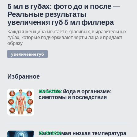
5 мл в губах: фото до и после —
Реальные результаты
увеличения губ 5 мл филлера
Каждая женщина мечтает о красивых, выразительных
губах, которые подчеркивают черты лица и придают
образу
увеличение губ
Избранное
25/12/2024
Избыток йода в организме:
симптомы и последствия
24/12/2024
Какая самая низкая температура