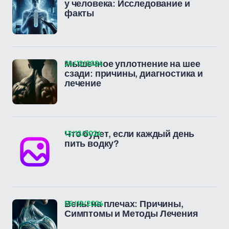
у человека: Исследование и
факты
24/12/2024
Мышечное уплотнение на шее
сзади: причины, диагностика и
лечение
13/12/2024
Что будет, если каждый день
пить водку?
06/12/2024
Вены на плечах: Причины,
Симптомы и Методы Лечения