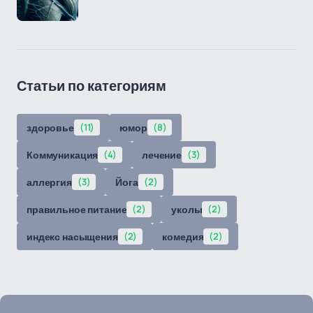
Статьи по категориям
здоровье
(11)
юмор
(8)
Коммуникация
(4)
лечение
(3)
аллергия
(3)
Йога
(2)
правильное питание
(2)
уколы
(2)
индекс насыщения
(2)
комедия
(2)