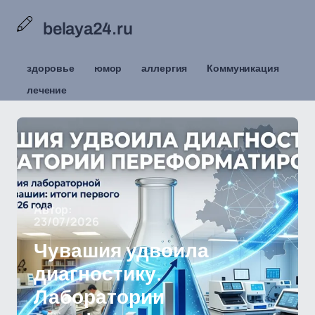
belaya24.ru
здоровье
юмор
аллергия
Коммуникация
лечение
Автор:
23/07/2026
Чувашия удвоила
диагностику.
Лаборатории