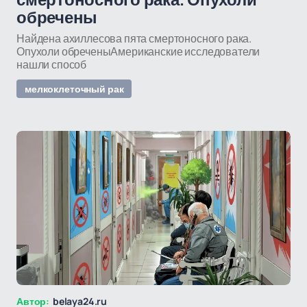
смертоносного рака. Опухоли
обречены
Найдена ахиллесова пята смертоносного рака.
Опухоли обреченыАмериканские исследователи
нашли способ
мелкоклеточный рак
Автор:
belaya24.ru