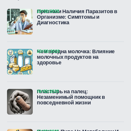
22/02/2025
Признаки Наличия Паразитов в
Организме: Симптомы и
Диагностика
20/02/2025
Чем вредна молочка: Влияние
молочных продуктов на
здоровье
18/02/2025
Пластырь на палец:
Незаменимый помощник в
повседневной жизни