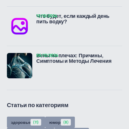
13/12/2024
Что будет, если каждый день
пить водку?
06/12/2024
Вены на плечах: Причины,
Симптомы и Методы Лечения
Статьи по категориям
здоровье
(11)
юмор
(8)