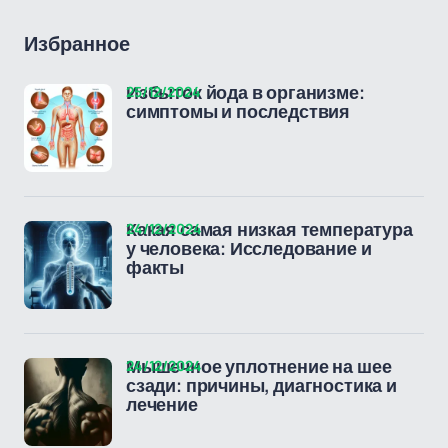
Избранное
25/12/2024
Избыток йода в организме:
симптомы и последствия
24/12/2024
Какая самая низкая температура
у человека: Исследование и
факты
24/12/2024
Мышечное уплотнение на шее
сзади: причины, диагностика и
лечение