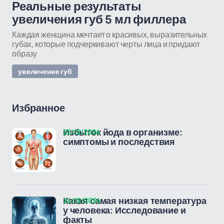
Реальные результаты
увеличения губ 5 мл филлера
Каждая женщина мечтает о красивых, выразительных
губах, которые подчеркивают черты лица и придают
образу
увеличение губ
Избранное
25/12/2024
Избыток йода в организме:
симптомы и последствия
24/12/2024
Какая самая низкая температура
у человека: Исследование и
факты