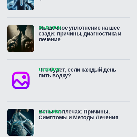
24/12/2024
Мышечное уплотнение на шее
сзади: причины, диагностика и
лечение
13/12/2024
Что будет, если каждый день
пить водку?
06/12/2024
Вены на плечах: Причины,
Симптомы и Методы Лечения