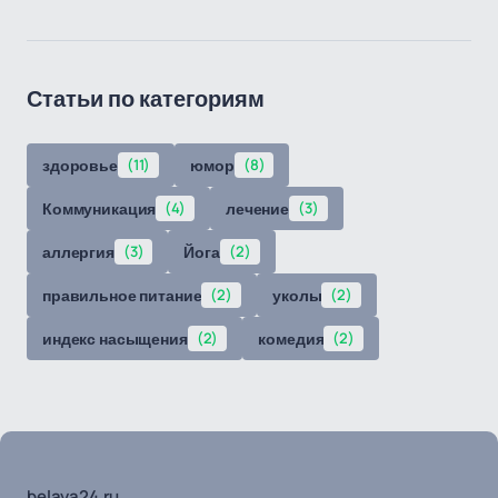
Статьи по категориям
здоровье
(11)
юмор
(8)
Коммуникация
(4)
лечение
(3)
аллергия
(3)
Йога
(2)
правильное питание
(2)
уколы
(2)
индекс насыщения
(2)
комедия
(2)
belaya24.ru