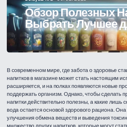
Обзор Полезных На
Выбрать Лучшее д
В современном мире, где забота о здоровье ст
напитков в магазине может стать настоящим и
расширяется, и на полках появляются новые п
поддержать организм. Однако, чтобы сделать п
напитки действительно полезны, а какие лишь с
вода остается основой здорового рациона. Он
улучшения обмена веществ и выведения токсин
множество других напитков, которые могут ста