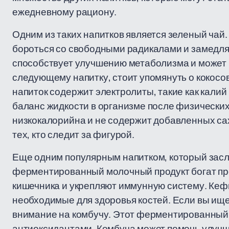
ежедневному рациону.
Одним из таких напитков является зеленый чай
бороться со свободными радикалами и замедля
способствует улучшению метаболизма и может 
следующему напитку, стоит упомянуть о кокосо
напиток содержит электролиты, такие как калий
баланс жидкости в организме после физических 
низкокалорийна и не содержит добавленных са
тех, кто следит за фигурой.
Еще одним популярным напитком, который засл
ферментированный молочный продукт богат пр
кишечника и укрепляют иммунную систему. Кефи
необходимые для здоровья костей. Если вы ище
внимание на комбучу. Этот ферментированный 
антиоксидантами. Комбуча может помочь улучш