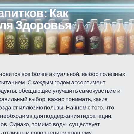
питков: Как
ля Здоровья
ановится все более актуальной, выбор полезных
спытанием. С каждым годом ассортимент
родукты, обещающие улучшить самочувствие и
равильный выбор, важно понимать, какие
оздают иллюзию пользы. Начнем с того, что
а необходима для поддержания гидратации,
ов. Однако, помимо воды, существует
ть отличным дополнением к вашему