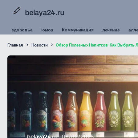
belaya24.ru
здоровье
юмор
Коммуникация
лечение
алл
Главная
Новости
Обзор Полезных Напитков: Как Выбрать 
belaya24.ru
08/02/2025