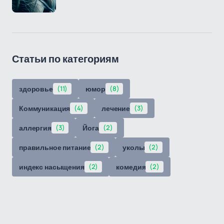
Статьи по категориям
здоровье
(11)
юмор
(8)
Коммуникация
(4)
лечение
(3)
аллергия
(3)
Йога
(2)
правильное питание
(2)
уколы
(2)
индекс насыщения
(2)
комедия
(2)