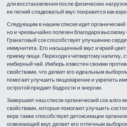
для восстановления после физических нагрузок.
ее легкий сладковатый вкус понравится как взро
Следующим в нашем списке идет органический гр
но и чрезвычайно полезен благодаря высокому
Гранатовый сок способствует улучшению серде
иммунитета. Его насыщенный вкус и яркий цве
приему пищи. Переходя к четвертому напитку, 
имбирный чай. Имбирь известен своими проти
свойствами, что делает его идеальным выбором
помогает улучшить пищеварение и укрепить имму
остротой придает бодрости и энергии.
Завершает наш список органический сок алоэ в
свойствами, которые помогают улучшить состо
вера также способствует детоксикации организ
освежающий вкус делает его отличным выбором 