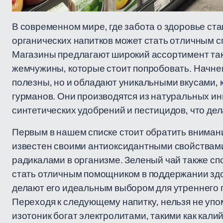
В современном мире, где забота о здоровье ста
органических напитков может стать отличным с
Магазины предлагают широкий ассортимент таки
жемчужины, которые стоит попробовать. Начнем 
полезны, но и обладают уникальными вкусами,
гурманов. Они производятся из натуральных и
синтетических удобрений и пестицидов, что де
Первым в нашем списке стоит обратить внимани
известен своими антиоксидантными свойствами
радикалами в организме. Зеленый чай также с
стать отличным помощником в поддержании здор
делают его идеальным выбором для утреннего 
Переходя к следующему напитку, нельзя не упо
изотоник богат электролитами, такими как кали