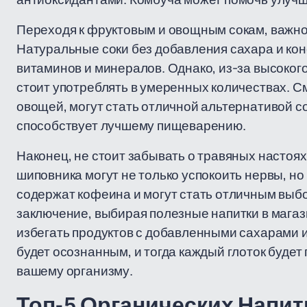
Переходя к фруктовым и овощным сокам, важно 
Натуральные соки без добавления сахара и кон
витаминов и минералов. Однако, из-за высоког
стоит употреблять в умеренных количествах. С
овощей, могут стать отличной альтернативой сок
способствует лучшему пищеварению.
Наконец, не стоит забывать о травяных настоях
шиповника могут не только успокоить нервы, но
содержат кофеина и могут стать отличным выб
заключение, выбирая полезные напитки в магаз
избегать продуктов с добавленными сахарами 
будет осознанным, и тогда каждый глоток будет 
вашему организму.
Топ-5 Органических Напит