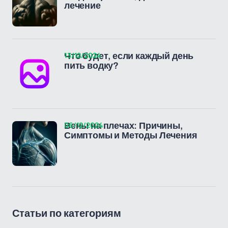
лечение
13/12/2024
Что будет, если каждый день
пить водку?
06/12/2024
Вены на плечах: Причины,
Симптомы и Методы Лечения
Статьи по категориям