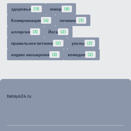
здоровье
(11)
юмор
(8)
Коммуникация
(4)
лечение
(3)
аллергия
(3)
Йога
(2)
правильное питание
(2)
уколы
(2)
индекс насыщения
(2)
комедия
(2)
belaya24.ru