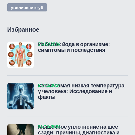
увеличение губ
Избранное
25/12/2024
Избыток йода в организме:
симптомы и последствия
24/12/2024
Какая самая низкая температура
у человека: Исследование и
факты
24/12/2024
Мышечное уплотнение на шее
сзади: причины, диагностика и