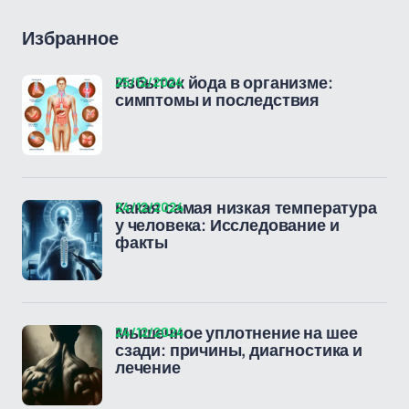
Избранное
25/12/2024
Избыток йода в организме:
симптомы и последствия
24/12/2024
Какая самая низкая температура
у человека: Исследование и
факты
24/12/2024
Мышечное уплотнение на шее
сзади: причины, диагностика и
лечение