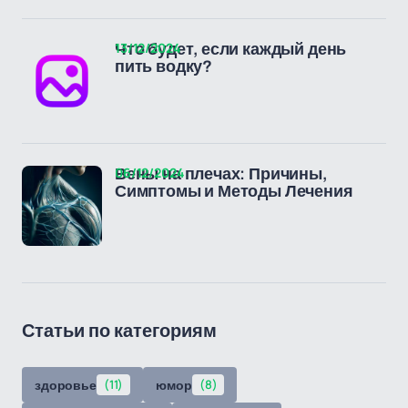
13/12/2024
Что будет, если каждый день
пить водку?
06/12/2024
Вены на плечах: Причины,
Симптомы и Методы Лечения
Статьи по категориям
здоровье
(11)
юмор
(8)