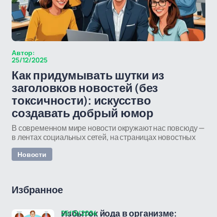
Автор:
25/12/2025
Как придумывать шутки из
заголовков новостей (без
токсичности): искусство
создавать добрый юмор
В современном мире новости окружают нас повсюду —
в лентах социальных сетей, на страницах новостных
Новости
Избранное
25/12/2024
Избыток йода в организме: