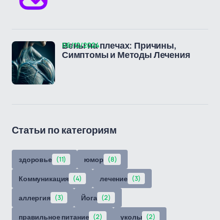
06/12/2024
Вены на плечах: Причины,
Симптомы и Методы Лечения
Статьи по категориям
здоровье
(11)
юмор
(8)
Коммуникация
(4)
лечение
(3)
аллергия
(3)
Йога
(2)
правильное питание
(2)
уколы
(2)