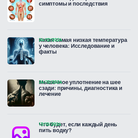
симптомы и последствия
24/12/2024
Какая самая низкая температура
у человека: Исследование и
факты
24/12/2024
Мышечное уплотнение на шее
сзади: причины, диагностика и
лечение
13/12/2024
Что будет, если каждый день
пить водку?