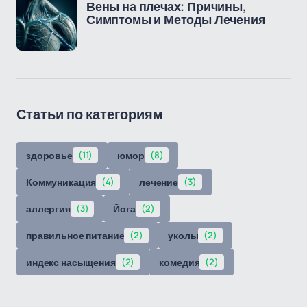
Вены на плечах: Причины,
Симптомы и Методы Лечения
Статьи по категориям
здоровье
(11)
юмор
(8)
Коммуникация
(4)
лечение
(3)
аллергия
(3)
Йога
(2)
правильное питание
(2)
уколы
(2)
индекс насыщения
(2)
комедия
(2)