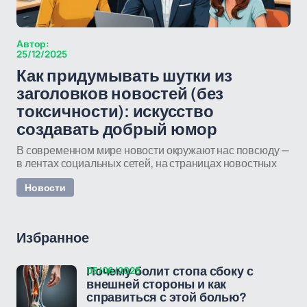
Автор:
25/12/2025
Как придумывать шутки из
заголовков новостей (без
токсичности): искусство
создавать добрый юмор
В современном мире новости окружают нас повсюду —
в лентах социальных сетей, на страницах новостных
Новости
Избранное
05/06/2025
Почему болит стопа сбоку с
внешней стороны и как
справиться с этой болью?