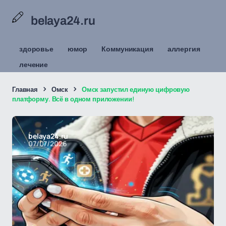
belaya24.ru
здоровье
юмор
Коммуникация
аллергия
лечение
Главная
Омск
Омск запустил единую цифровую
платформу. Всё в одном приложении!
belaya24.ru
07/07/2026