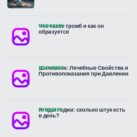
09/04/2025
Что такое тромб и как он
образуется
09/04/2025
Шиповник: Лечебные Свойства и
Противопоказания при Давлении
21/03/2025
Ягоды годжи: сколько штук есть
в день?