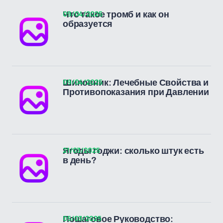
09/04/2025
Что такое тромб и как он
образуется
09/04/2025
Шиповник: Лечебные Свойства и
Противопоказания при Давлении
21/03/2025
Ягоды годжи: сколько штук есть
в день?
05/03/2025
Пошаговое Руководство: