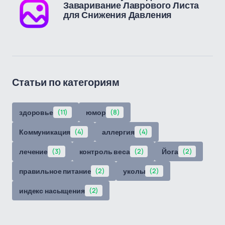
Заваривание Лаврового Листа
для Снижения Давления
Статьи по категориям
здоровье
(11)
юмор
(8)
Коммуникация
(4)
аллергия
(4)
лечение
(3)
контроль веса
(2)
Йога
(2)
правильное питание
(2)
уколы
(2)
индекс насыщения
(2)