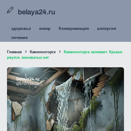
belaya24.ru
здоровье
юмор
Коммуникация
аллергия
лечение
Главная
Каменногорск
Каменногорск заливает. Крыши
рвутся, виноватых нет
belaya24.ru
06/07/2026