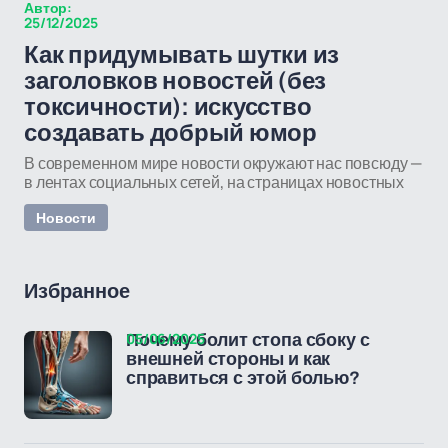
Автор:
25/12/2025
Как придумывать шутки из
заголовков новостей (без
токсичности): искусство
создавать добрый юмор
В современном мире новости окружают нас повсюду —
в лентах социальных сетей, на страницах новостных
Новости
Избранное
05/06/2025
Почему болит стопа сбоку с
внешней стороны и как
справиться с этой болью?