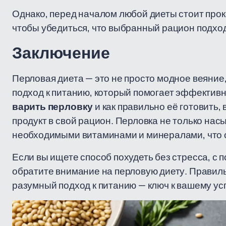
Однако, перед началом любой диеты стоит прок
чтобы убедиться, что выбранный рацион подхо
Заключение
Перловая диета — это не просто модное веяни
подход к питанию, который помогает эффективно
варить перловку
и как правильно её готовить,
продукт в свой рацион. Перловка не только насы
необходимыми витаминами и минералами, что о
Если вы ищете способ похудеть без стресса, с п
обратите внимание на перловую диету. Правиль
разумный подход к питанию — ключ к вашему ус