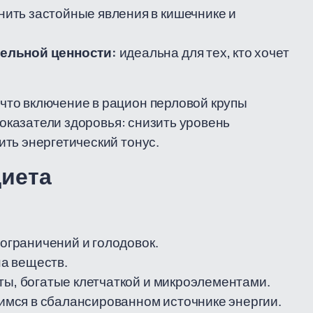
нить застойные явления в кишечнике и
тельной ценности:
идеальна для тех, кто хочет
то включение в рацион перловой крупы
показатели здоровья: снизить уровень
ть энергетический тонус.
диета
 ограничений и голодовок.
а веществ.
ты, богатые клетчаткой и микроэлементами.
мся в сбалансированном источнике энергии.