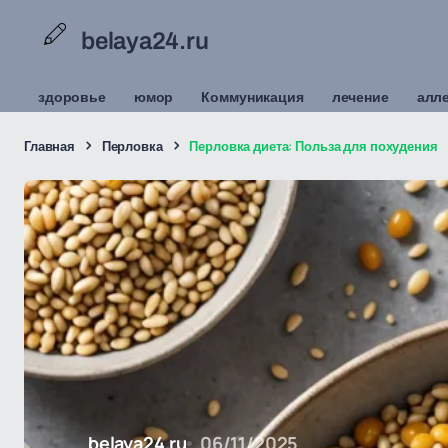
belaya24.ru
здоровье
юмор
Коммуникация
лечение
алл
Главная
Перловка
Перловка диета: Польза для похудения
belaya24.ru
06/11/2025