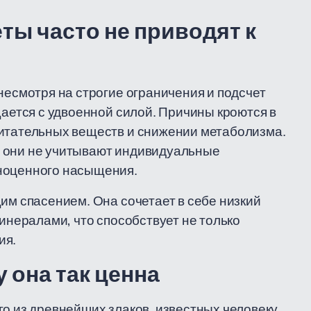
ы часто не приводят к
несмотря на строгие ограничения и подсчет
щается с удвоенной силой. Причины кроются в
питательных веществ и снижении метаболизма.
— они не учитывают индивидуальные
лноценного насыщения.
им спасением. Она сочетает в себе низкий
минералами, что способствует не только
ия.
у она так ценна
о из древнейших злаков, известных человеку.