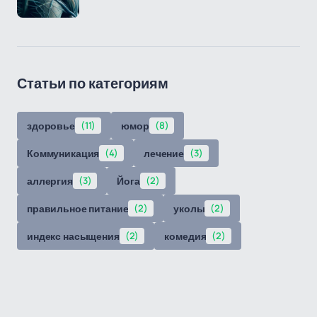
Статьи по категориям
здоровье
(11)
юмор
(8)
Коммуникация
(4)
лечение
(3)
аллергия
(3)
Йога
(2)
правильное питание
(2)
уколы
(2)
индекс насыщения
(2)
комедия
(2)