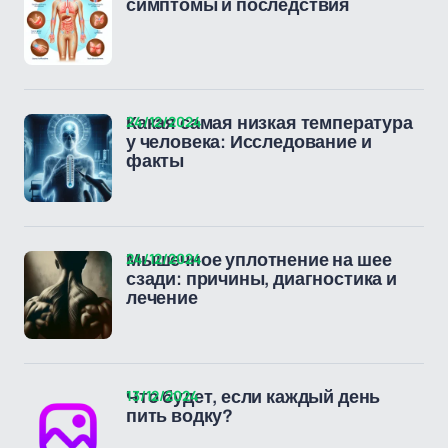
симптомы и последствия
24/12/2024
Какая самая низкая температура
у человека: Исследование и
факты
24/12/2024
Мышечное уплотнение на шее
сзади: причины, диагностика и
лечение
13/12/2024
Что будет, если каждый день
пить водку?