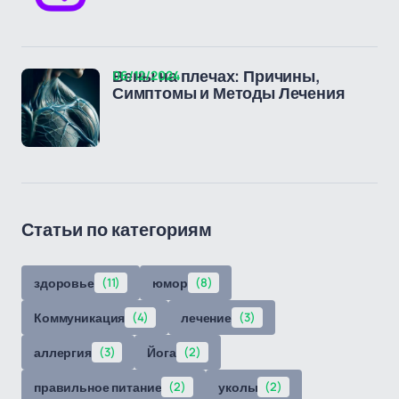
06/12/2024
Вены на плечах: Причины,
Симптомы и Методы Лечения
Статьи по категориям
здоровье
(11)
юмор
(8)
Коммуникация
(4)
лечение
(3)
аллергия
(3)
Йога
(2)
правильное питание
(2)
уколы
(2)