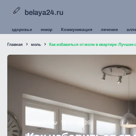
belaya24.ru
здоровье
юмор
Коммуникация
лечение
алл
Главная
моль
Как избавиться от моли в квартире: Лучшие 
belaya24.ru
15/01/2026