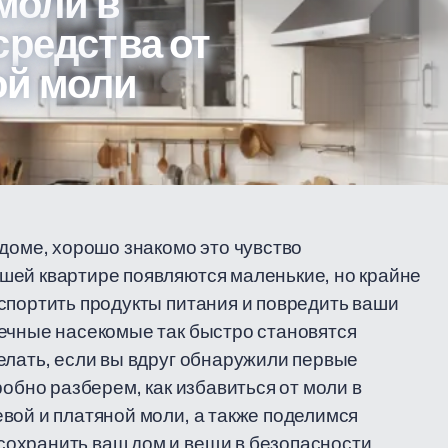
моли в
средства от
ой моли
 доме, хорошо знакомо это чувство
шей квартире появляются маленькие, но крайне
спортить продукты питания и повредить ваши
ечные насекомые так быстро становятся
елать, если вы вдруг обнаружили первые
робно разберем, как избавиться от моли в
вой и платяной моли, а также поделимся
охранить ваш дом и вещи в безопасности.