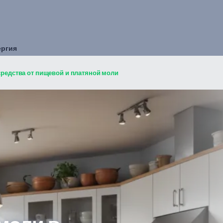
ергия
средства от пищевой и платяной моли