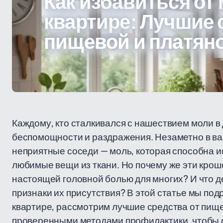
Как избавиться от 
квартире: Лучшие 
пищевой и платян
Каждому, кто сталкивался с нашествием моли в
беспомощности и раздражения. Незаметно в ва
неприятные соседи — моль, которая способна и
любимые вещи из ткани. Но почему же эти крош
настоящей головной болью для многих? И что д
признаки их присутствия? В этой статье мы под
квартире, рассмотрим лучшие средства от пище
проверенными методами профилактики, чтобы с