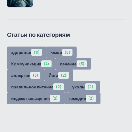
Статьи по категориям
здоровье
(11)
юмор
(8)
Коммуникация
(4)
лечение
(3)
аллергия
(3)
Йога
(2)
правильное питание
(2)
уколы
(2)
индекс насыщения
(2)
комедия
(2)