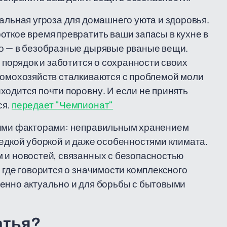
альная угроза для домашнего уюта и здоровья.
откое время превратить ваши запасы в кухне в
то — в безобразные дырявые рваные вещи.
т порядок и заботится о сохранности своих
домохозяйств сталкиваются с проблемой моли
ходится почти поровну. И если не принять
ся.
передает "Чемпионат"
кими факторами: неправильным хранением
редкой уборкой и даже особенностями климата.
 и новостей, связанных с безопасностью
 где говорится о значимости комплексного
бенно актуально и для борьбы с бытовыми
атья?