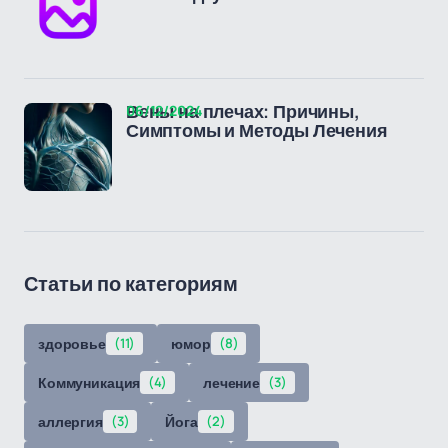
06/12/2024
Вены на плечах: Причины,
Симптомы и Методы Лечения
Статьи по категориям
здоровье
(11)
юмор
(8)
Коммуникация
(4)
лечение
(3)
аллергия
(3)
Йога
(2)