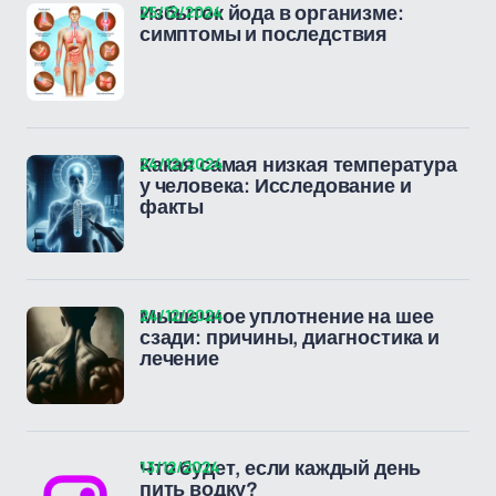
25/12/2024
Избыток йода в организме:
симптомы и последствия
24/12/2024
Какая самая низкая температура
у человека: Исследование и
факты
24/12/2024
Мышечное уплотнение на шее
сзади: причины, диагностика и
лечение
13/12/2024
Что будет, если каждый день
пить водку?