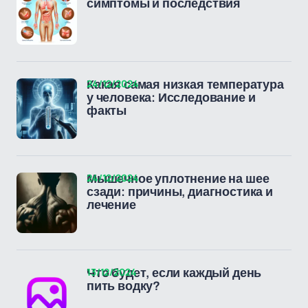
симптомы и последствия
24/12/2024
Какая самая низкая температура
у человека: Исследование и
факты
24/12/2024
Мышечное уплотнение на шее
сзади: причины, диагностика и
лечение
13/12/2024
Что будет, если каждый день
пить водку?