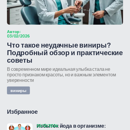
Автор:
03/02/2026
Что такое неудачные виниры?
Подробный обзор и практические
советы
В современном мире идеальная улыбка стала не
просто признаком красоты, но и важным элементом
уверенности
виниры
Избранное
25/12/2024
Избыток йода в организме: