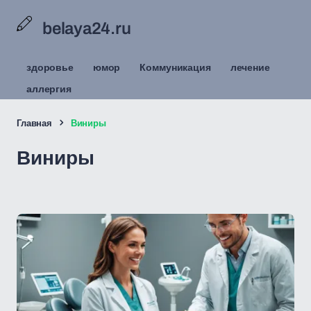
belaya24.ru
здоровье
юмор
Коммуникация
лечение
аллергия
Главная
Виниры
Виниры