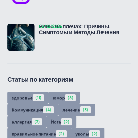
06/12/2024
Вены на плечах: Причины,
Симптомы и Методы Лечения
Статьи по категориям
здоровье
(11)
юмор
(8)
Коммуникация
(4)
лечение
(3)
аллергия
(3)
Йога
(2)
правильное питание
(2)
уколы
(2)