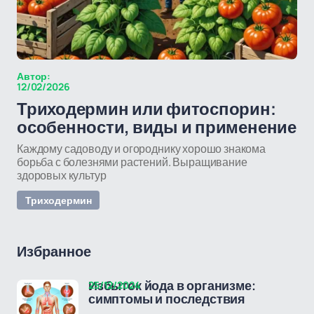
Автор:
12/02/2026
Триходермин или фитоспорин:
особенности, виды и применение
Каждому садоводу и огороднику хорошо знакома
борьба с болезнями растений. Выращивание
здоровых культур
Триходермин
Избранное
25/12/2024
Избыток йода в организме:
симптомы и последствия