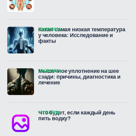
24/12/2024
Какая самая низкая температура
у человека: Исследование и
факты
24/12/2024
Мышечное уплотнение на шее
сзади: причины, диагностика и
лечение
13/12/2024
Что будет, если каждый день
пить водку?