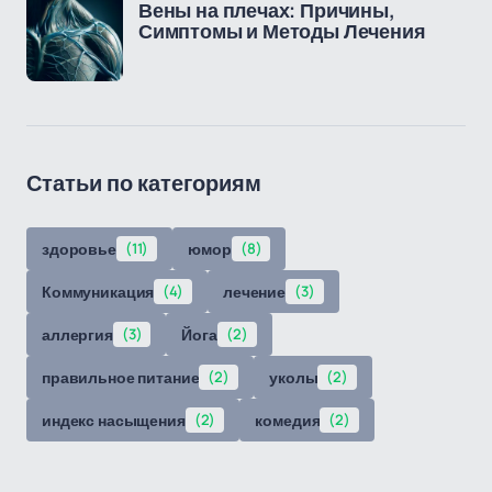
Вены на плечах: Причины,
Симптомы и Методы Лечения
Статьи по категориям
здоровье
(11)
юмор
(8)
Коммуникация
(4)
лечение
(3)
аллергия
(3)
Йога
(2)
правильное питание
(2)
уколы
(2)
индекс насыщения
(2)
комедия
(2)