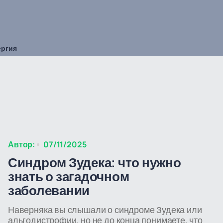
ергия
Автор:
07/11/2025
Синдром Зудека: что нужно
знать о загадочном
заболевании
Наверняка вы слышали о синдроме Зудека или
альгодистрофии, но не до конца понимаете, что