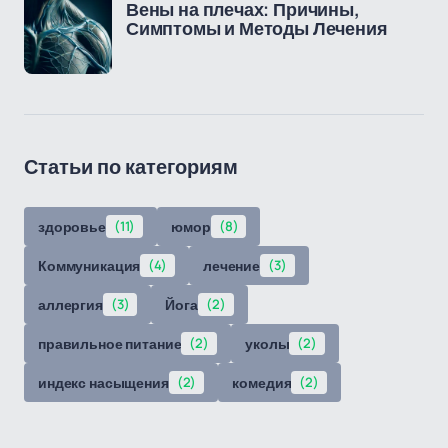
Вены на плечах: Причины,
Симптомы и Методы Лечения
Статьи по категориям
здоровье
(11)
юмор
(8)
Коммуникация
(4)
лечение
(3)
аллергия
(3)
Йога
(2)
правильное питание
(2)
уколы
(2)
индекс насыщения
(2)
комедия
(2)