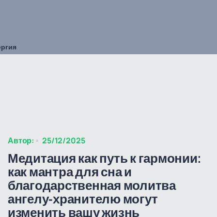
ергия
Автор:
25/12/2025
Медитация как путь к гармонии:
как мантра для сна и
благодарственная молитва
ангелу-хранителю могут
изменить вашу жизнь