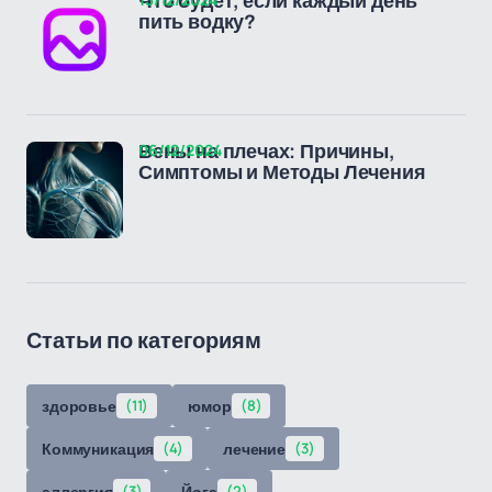
Что будет, если каждый день
пить водку?
06/12/2024
Вены на плечах: Причины,
Симптомы и Методы Лечения
Статьи по категориям
здоровье
(11)
юмор
(8)
Коммуникация
(4)
лечение
(3)
аллергия
(3)
Йога
(2)