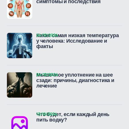
симптомы и последствия
24/12/2024
Какая самая низкая температура
у человека: Исследование и
факты
24/12/2024
Мышечное уплотнение на шее
сзади: причины, диагностика и
лечение
13/12/2024
Что будет, если каждый день
пить водку?