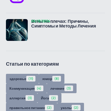
06/12/2024
Вены на плечах: Причины,
Симптомы и Методы Лечения
Статьи по категориям
здоровье
(11)
юмор
(8)
Коммуникация
(4)
лечение
(3)
аллергия
(3)
Йога
(2)
правильное питание
(2)
уколы
(2)