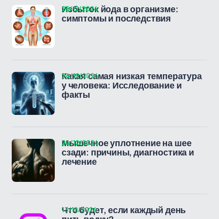
25/12/2024
Избыток йода в организме:
симптомы и последствия
24/12/2024
Какая самая низкая температура
у человека: Исследование и
факты
24/12/2024
Мышечное уплотнение на шее
сзади: причины, диагностика и
лечение
13/12/2024
Что будет, если каждый день