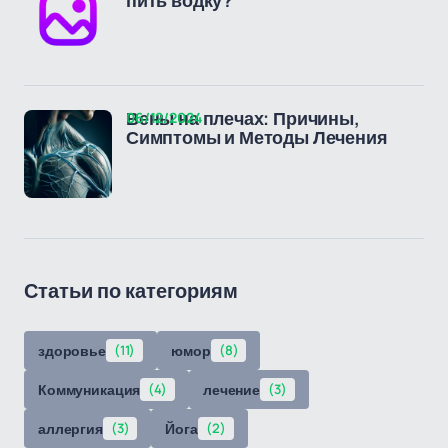
пить водку?
06/12/2024
Вены на плечах: Причины,
Симптомы и Методы Лечения
Статьи по категориям
здоровье
(11)
юмор
(8)
Коммуникация
(4)
лечение
(3)
аллергия
(3)
Йога
(2)