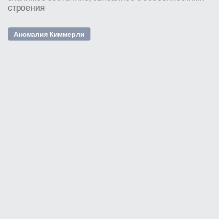
строения
Аномалия Киммерли