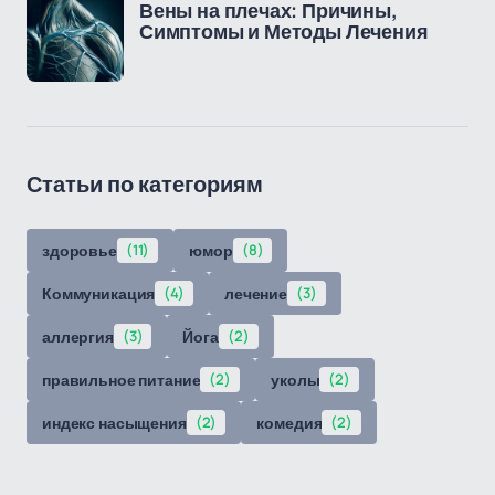
Вены на плечах: Причины,
Симптомы и Методы Лечения
Статьи по категориям
здоровье
(11)
юмор
(8)
Коммуникация
(4)
лечение
(3)
аллергия
(3)
Йога
(2)
правильное питание
(2)
уколы
(2)
индекс насыщения
(2)
комедия
(2)