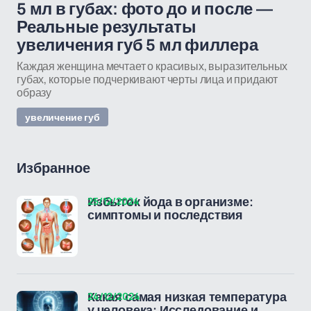
5 мл в губах: фото до и после —
Реальные результаты
увеличения губ 5 мл филлера
Каждая женщина мечтает о красивых, выразительных
губах, которые подчеркивают черты лица и придают
образу
увеличение губ
Избранное
25/12/2024
Избыток йода в организме:
симптомы и последствия
24/12/2024
Какая самая низкая температура
у человека: Исследование и