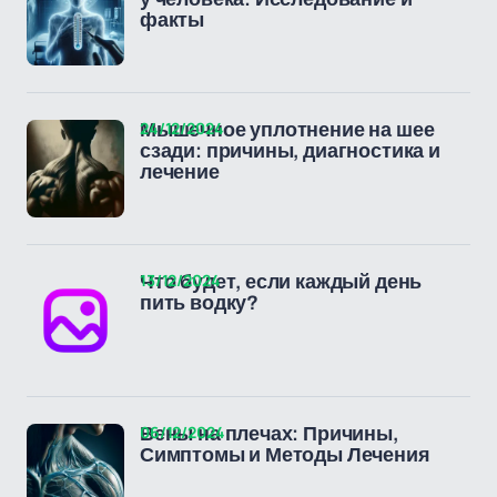
факты
24/12/2024
Мышечное уплотнение на шее
сзади: причины, диагностика и
лечение
13/12/2024
Что будет, если каждый день
пить водку?
06/12/2024
Вены на плечах: Причины,
Симптомы и Методы Лечения