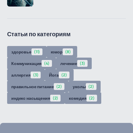
Статьи по категориям
здоровье
(11)
юмор
(8)
Коммуникация
(4)
лечение
(3)
аллергия
(3)
Йога
(2)
правильное питание
(2)
уколы
(2)
индекс насыщения
(2)
комедия
(2)