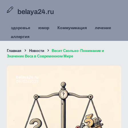
belaya24.ru
здоровье
юмор
Коммуникация
лечение
аллергия
Главная
Новости
Весит Сколько: Понимание и
Значение Веса в Современном Мире
belaya24.ru
06/02/2025