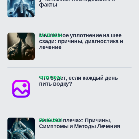
факты
24/12/2024
Мышечное уплотнение на шее
сзади: причины, диагностика и
лечение
13/12/2024
Что будет, если каждый день
пить водку?
06/12/2024
Вены на плечах: Причины,
Симптомы и Методы Лечения