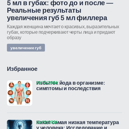
5 мл в губах: фото до и после —
Реальные результаты
увеличения губ 5 мл филлера
Каждая женщина мечтает о красивых, выразительных
губах, которые подчеркивают черты лица и придают
образу
увеличение губ
Избранное
25/12/2024
Избыток йода в организме:
симптомы и последствия
24/12/2024
Какая самая низкая температура
у человека: Исследование и