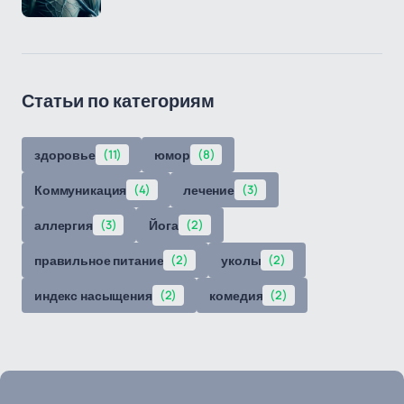
Статьи по категориям
здоровье
(11)
юмор
(8)
Коммуникация
(4)
лечение
(3)
аллергия
(3)
Йога
(2)
правильное питание
(2)
уколы
(2)
индекс насыщения
(2)
комедия
(2)