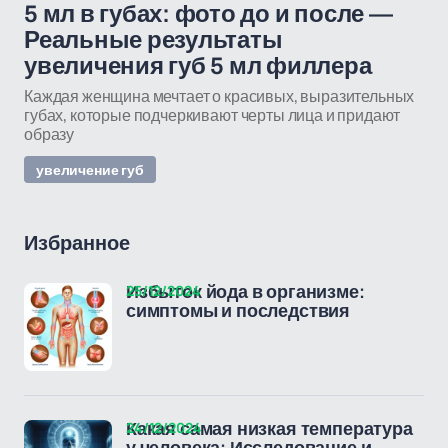
5 мл в губах: фото до и после —
Реальные результаты
увеличения губ 5 мл филлера
Каждая женщина мечтает о красивых, выразительных
губах, которые подчеркивают черты лица и придают
образу
увеличение губ
Избранное
25/12/2024
Избыток йода в организме:
симптомы и последствия
24/12/2024
Какая самая низкая температура