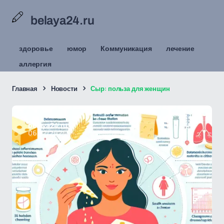
belaya24.ru
здоровье
юмор
Коммуникация
лечение
аллергия
Главная
Новости
Сыр: польза для женщин
belaya24.ru
06/12/2024