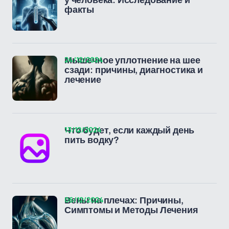
у человека: Исследование и
факты
24/12/2024
Мышечное уплотнение на шее
сзади: причины, диагностика и
лечение
13/12/2024
Что будет, если каждый день
пить водку?
06/12/2024
Вены на плечах: Причины,
Симптомы и Методы Лечения