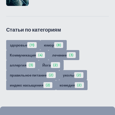
Статьи по категориям
здоровье
(11)
юмор
(8)
Коммуникация
(4)
лечение
(3)
аллергия
(3)
Йога
(2)
правильное питание
(2)
уколы
(2)
индекс насыщения
(2)
комедия
(2)