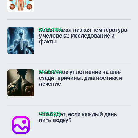
24/12/2024
Какая самая низкая температура
у человека: Исследование и
факты
24/12/2024
Мышечное уплотнение на шее
сзади: причины, диагностика и
лечение
13/12/2024
Что будет, если каждый день
пить водку?