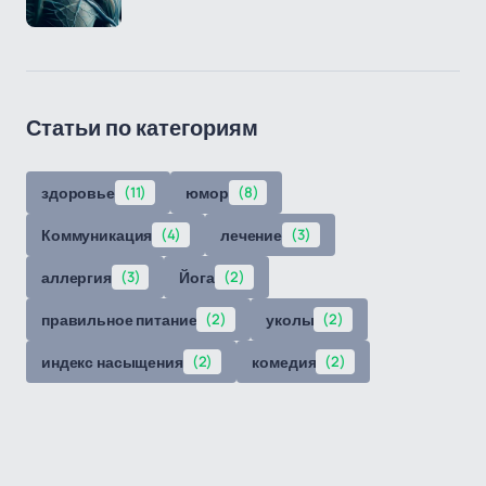
Статьи по категориям
здоровье
(11)
юмор
(8)
Коммуникация
(4)
лечение
(3)
аллергия
(3)
Йога
(2)
правильное питание
(2)
уколы
(2)
индекс насыщения
(2)
комедия
(2)