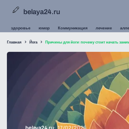
belaya24.ru
здоровье
юмор
Коммуникация
лечение
алл
Главная
Йога
Причины для йоги: почему стоит начать зани
belaya24.ru
17/02/2026