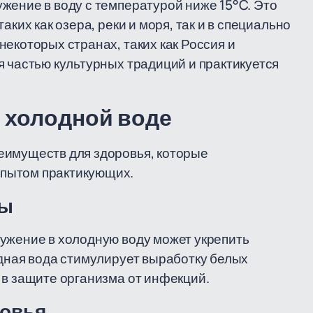
жение в воду с температурой ниже 15°C. Это
аких как озера, реки и моря, так и в специально
екоторых странах, таких как Россия и
я частью культурных традиций и практикуется
 холодной воде
еимуществ для здоровья, которые
пытом практикующих.
мы
ужение в холодную воду может укрепить
одная вода стимулирует выработку белых
 в защите организма от инфекций.
ровья