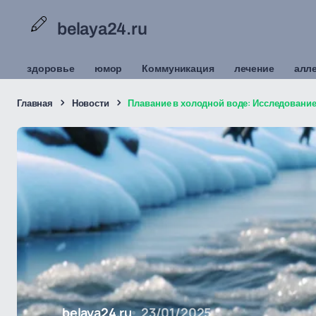
belaya24.ru
здоровье
юмор
Коммуникация
лечение
алл
Главная
Новости
Плавание в холодной воде: Исследование
belaya24.ru
23/01/2025