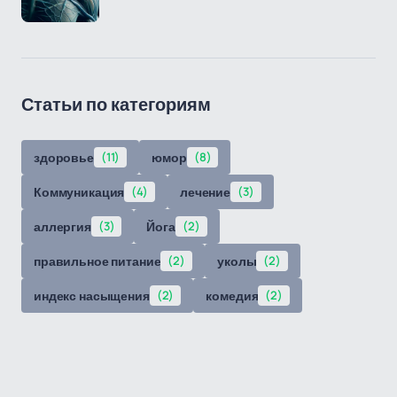
Статьи по категориям
здоровье
(11)
юмор
(8)
Коммуникация
(4)
лечение
(3)
аллергия
(3)
Йога
(2)
правильное питание
(2)
уколы
(2)
индекс насыщения
(2)
комедия
(2)