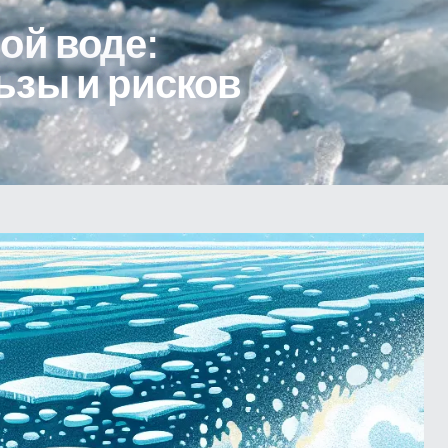
ой воде:
ьзы и рисков