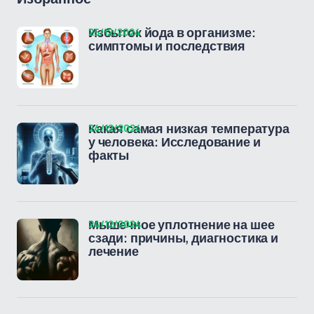
25/12/2024
Избыток йода в организме:
симптомы и последствия
24/12/2024
Какая самая низкая температура
у человека: Исследование и
факты
24/12/2024
Мышечное уплотнение на шее
сзади: причины, диагностика и
лечение