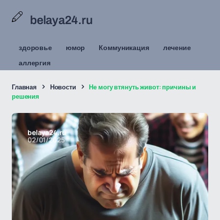
belaya24.ru
здоровье
юмор
Коммуникация
лечение
аллергия
Главная
Новости
Не могу втянуть живот: причины и
решения
belaya24.ru
02/01/2025