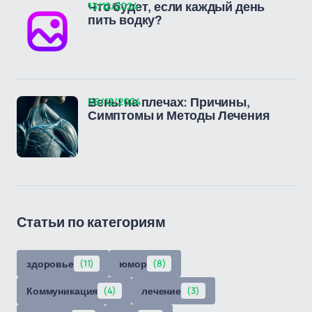
13/12/2024
Что будет, если каждый день
пить водку?
06/12/2024
Вены на плечах: Причины,
Симптомы и Методы Лечения
Статьи по категориям
здоровье
(11)
юмор
(8)
Коммуникация
(4)
лечение
(3)