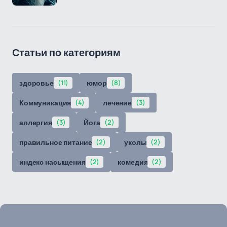
Статьи по категориям
здоровье
(11)
юмор
(8)
Коммуникация
(4)
лечение
(3)
аллергия
(3)
Йога
(2)
правильное питание
(2)
уколы
(2)
индекс насыщения
(2)
комедия
(2)