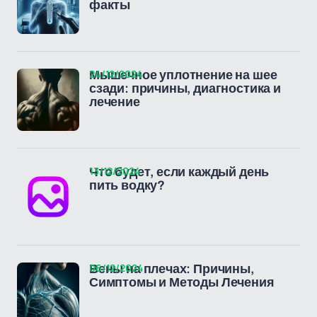
факты
24/12/2024
Мышечное уплотнение на шее
сзади: причины, диагностика и
лечение
13/12/2024
Что будет, если каждый день
пить водку?
06/12/2024
Вены на плечах: Причины,
Симптомы и Методы Лечения