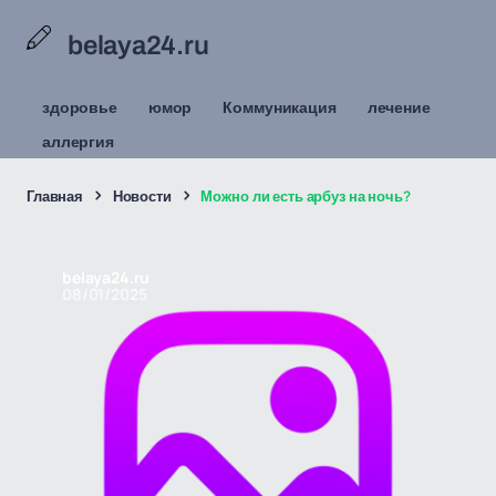
belaya24.ru
здоровье
юмор
Коммуникация
лечение
аллергия
Главная
Новости
Можно ли есть арбуз на ночь?
belaya24.ru
08/01/2025