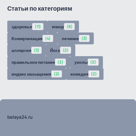
Статьи по категориям
здоровье
(11)
юмор
(8)
Коммуникация
(4)
лечение
(3)
аллергия
(3)
Йога
(2)
правильное питание
(2)
уколы
(2)
индекс насыщения
(2)
комедия
(2)
belaya24.ru