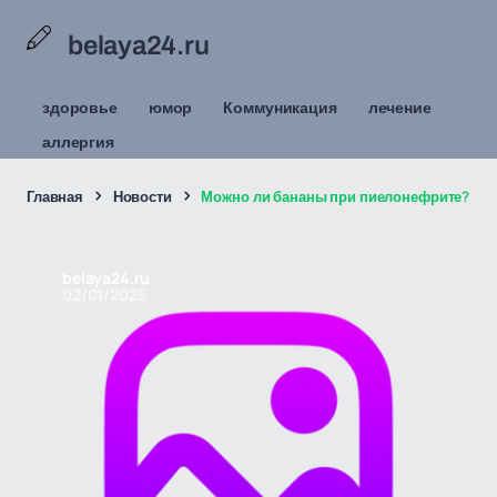
belaya24.ru
здоровье
юмор
Коммуникация
лечение
аллергия
Главная
Новости
Можно ли бананы при пиелонефрите?
belaya24.ru
02/01/2025