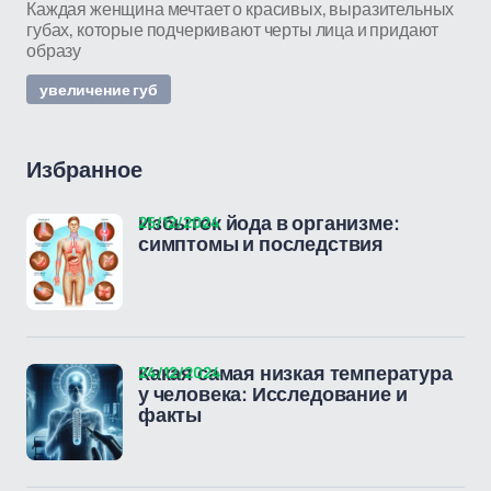
Каждая женщина мечтает о красивых, выразительных
губах, которые подчеркивают черты лица и придают
образу
увеличение губ
Избранное
25/12/2024
Избыток йода в организме:
симптомы и последствия
24/12/2024
Какая самая низкая температура
у человека: Исследование и
факты