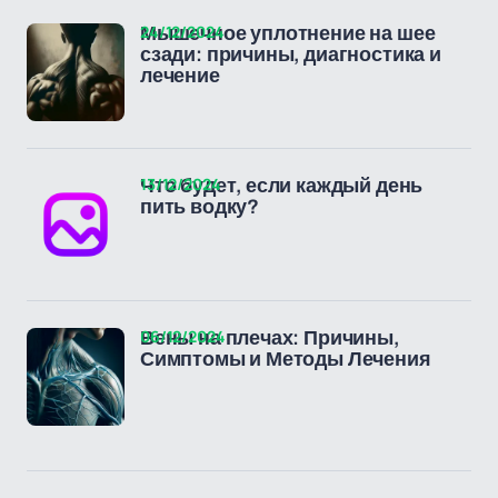
24/12/2024
Мышечное уплотнение на шее
сзади: причины, диагностика и
лечение
13/12/2024
Что будет, если каждый день
пить водку?
06/12/2024
Вены на плечах: Причины,
Симптомы и Методы Лечения