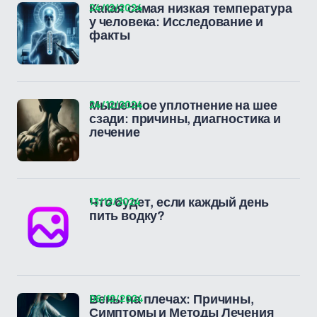
24/12/2024
Какая самая низкая температура
у человека: Исследование и
факты
24/12/2024
Мышечное уплотнение на шее
сзади: причины, диагностика и
лечение
13/12/2024
Что будет, если каждый день
пить водку?
06/12/2024
Вены на плечах: Причины,
Симптомы и Методы Лечения