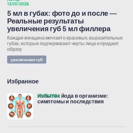
13/01/2026
5 мл в губах: фото до и после —
Реальные результаты
увеличения губ 5 мл филлера
Каждая женщина мечтает о красивых, выразительных
губах, которые подчеркивают черты лица и придают
образу
увеличение губ
Избранное
25/12/2024
Избыток йода в организме:
симптомы и последствия