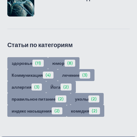
Статьи по категориям
здоровье
(11)
юмор
(8)
Коммуникация
(4)
лечение
(3)
аллергия
(3)
Йога
(2)
правильное питание
(2)
уколы
(2)
индекс насыщения
(2)
комедия
(2)