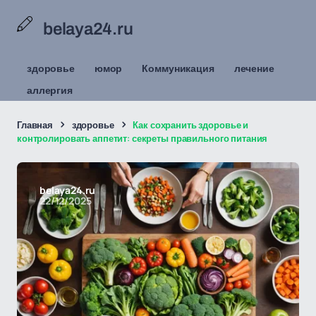
belaya24.ru
здоровье
юмор
Коммуникация
лечение
аллергия
Главная
здоровье
Как сохранить здоровье и
контролировать аппетит: секреты правильного питания
belaya24.ru
22/12/2025