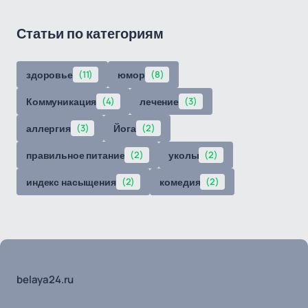
Статьи по категориям
здоровье
(11)
юмор
(8)
Коммуникация
(4)
лечение
(3)
аллергия
(3)
Йога
(2)
правильное питание
(2)
уколы
(2)
индекс насыщения
(2)
комедия
(2)
belaya24.ru