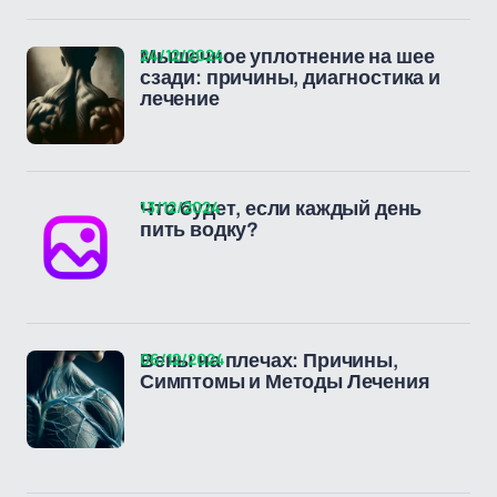
24/12/2024
Мышечное уплотнение на шее
сзади: причины, диагностика и
лечение
13/12/2024
Что будет, если каждый день
пить водку?
06/12/2024
Вены на плечах: Причины,
Симптомы и Методы Лечения