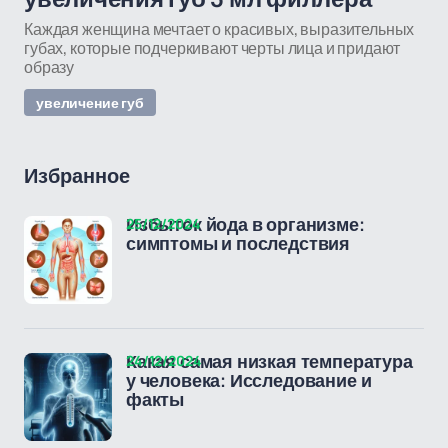
Каждая женщина мечтает о красивых, выразительных
губах, которые подчеркивают черты лица и придают
образу
увеличение губ
Избранное
25/12/2024
Избыток йода в организме:
симптомы и последствия
24/12/2024
Какая самая низкая температура
у человека: Исследование и
факты