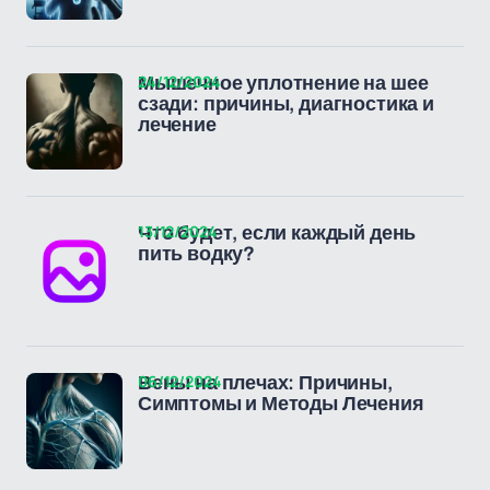
24/12/2024
Мышечное уплотнение на шее
сзади: причины, диагностика и
лечение
13/12/2024
Что будет, если каждый день
пить водку?
06/12/2024
Вены на плечах: Причины,
Симптомы и Методы Лечения