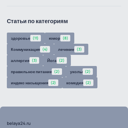
Статьи по категориям
здоровье
(11)
юмор
(8)
Коммуникация
(4)
лечение
(3)
аллергия
(3)
Йога
(2)
правильное питание
(2)
уколы
(2)
индекс насыщения
(2)
комедия
(2)
belaya24.ru