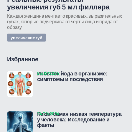
увеличения губ 5 мл филлера
Каждая женщина мечтает о красивых, выразительных
губах, которые подчеркивают черты лица и придают
образу
увеличение губ
Избранное
25/12/2024
Избыток йода в организме:
симптомы и последствия
24/12/2024
Какая самая низкая температура
у человека: Исследование и
факты