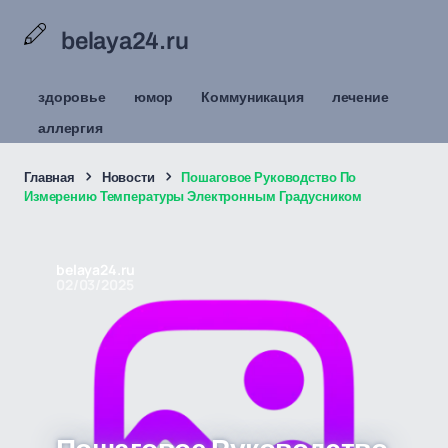
belaya24.ru
здоровье
юмор
Коммуникация
лечение
аллергия
Главная
Новости
Пошаговое Руководство По
Измерению Температуры Электронным Градусником
belaya24.ru
02/03/2025