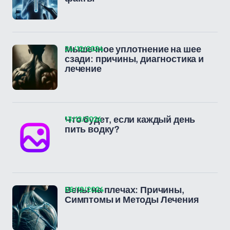
24/12/2024
Мышечное уплотнение на шее
сзади: причины, диагностика и
лечение
13/12/2024
Что будет, если каждый день
пить водку?
06/12/2024
Вены на плечах: Причины,
Симптомы и Методы Лечения