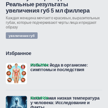
Реальные результаты
увеличения губ 5 мл филлера
Каждая женщина мечтает о красивых, выразительных
губах, которые подчеркивают черты лица и придают
образу
увеличение губ
Избранное
25/12/2024
Избыток йода в организме:
симптомы и последствия
24/12/2024
Какая самая низкая температура
у человека: Исследование и
факты