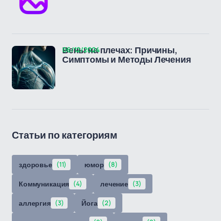
06/12/2024
Вены на плечах: Причины,
Симптомы и Методы Лечения
Статьи по категориям
здоровье
(11)
юмор
(8)
Коммуникация
(4)
лечение
(3)
аллергия
(3)
Йога
(2)