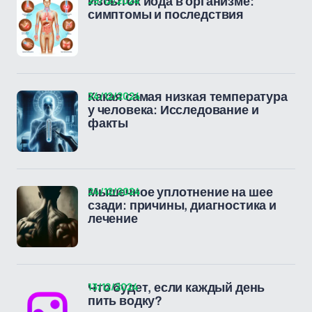
25/12/2024
Избыток йода в организме:
симптомы и последствия
24/12/2024
Какая самая низкая температура
у человека: Исследование и
факты
24/12/2024
Мышечное уплотнение на шее
сзади: причины, диагностика и
лечение
13/12/2024
Что будет, если каждый день
пить водку?