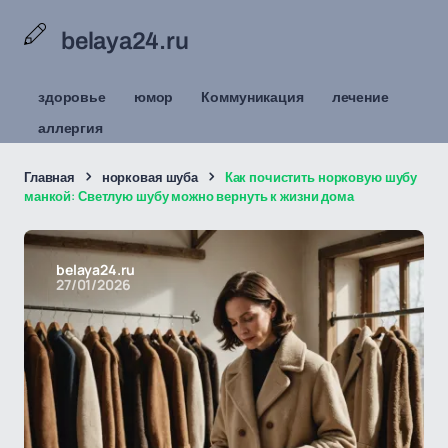
belaya24.ru
здоровье
юмор
Коммуникация
лечение
аллергия
Главная
норковая шуба
Как почистить норковую шубу
манкой: Светлую шубу можно вернуть к жизни дома
belaya24.ru
27/01/2026