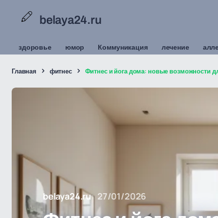
belaya24.ru
здоровье
юмор
Коммуникация
лечение
алл
Главная
фитнес
Фитнес и йога дома: новые возможности д
belaya24.ru
27/01/2026