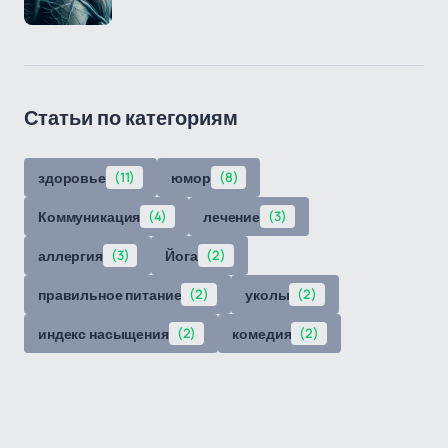
Статьи по категориям
здоровье
(11)
юмор
(8)
Коммуникация
(4)
лечение
(3)
аллергия
(3)
Йога
(2)
правильное питание
(2)
уколы
(2)
индекс насыщения
(2)
комедия
(2)