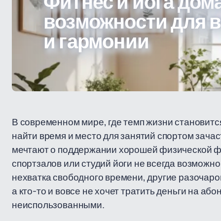
Фитнес и йога дом
возможности для 
и гармонии
В современном мире, где темп жизни становится
найти время и место для занятий спортом зача
мечтают о поддержании хорошей физической ф
спортзалов или студий йоги не всегда возможн
нехватка свободного времени, другие разочар
а кто-то и вовсе не хочет тратить деньги на а
неиспользованными.