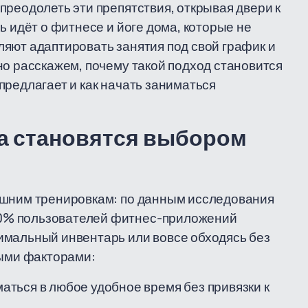
преодолеть эти препятствия, открывая двери к
ь идёт о фитнесе и йоге дома, которые не
яют адаптировать занятия под свой график и
но расскажем, почему такой подход становится
предлагает и как начать заниматься
ма становятся выбором
ашним тренировкам: по данным исследования
0% пользователей фитнес-приложений
имальный инвентарь или вовсе обходясь без
мыми факторами:
ться в любое удобное время без привязки к