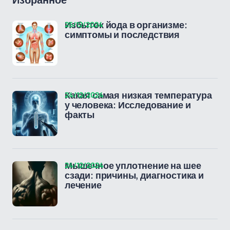
Избранное
25/12/2024
Избыток йода в организме:
симптомы и последствия
24/12/2024
Какая самая низкая температура
у человека: Исследование и
факты
24/12/2024
Мышечное уплотнение на шее
сзади: причины, диагностика и
лечение