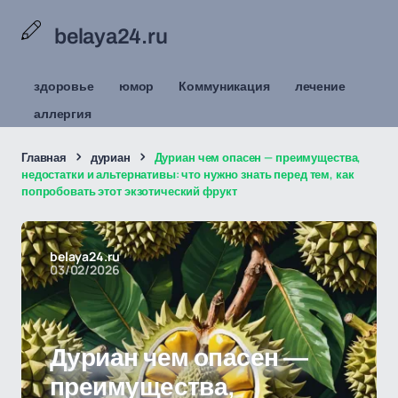
belaya24.ru
здоровье
юмор
Коммуникация
лечение
аллергия
Главная
дуриан
Дуриан чем опасен — преимущества,
недостатки и альтернативы: что нужно знать перед тем, как
попробовать этот экзотический фрукт
belaya24.ru
03/02/2026
Дуриан чем опасен —
преимущества,