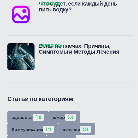
13/12/2024
Что будет, если каждый день
пить водку?
06/12/2024
Вены на плечах: Причины,
Симптомы и Методы Лечения
Статьи по категориям
здоровье
(11)
юмор
(8)
Коммуникация
(4)
лечение
(3)