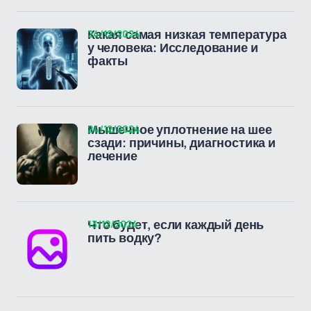
24/12/2024
Какая самая низкая температура
у человека: Исследование и
факты
24/12/2024
Мышечное уплотнение на шее
сзади: причины, диагностика и
лечение
13/12/2024
Что будет, если каждый день
пить водку?