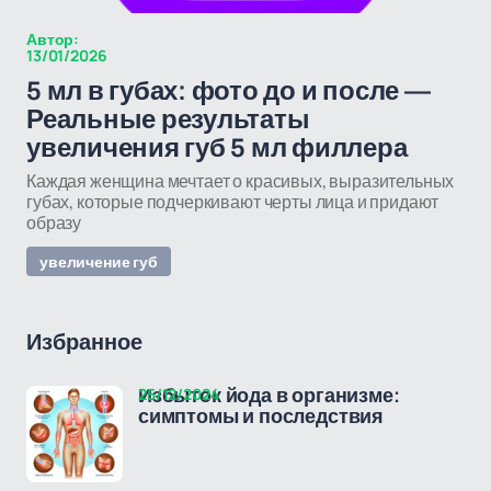
Автор:
13/01/2026
5 мл в губах: фото до и после —
Реальные результаты
увеличения губ 5 мл филлера
Каждая женщина мечтает о красивых, выразительных
губах, которые подчеркивают черты лица и придают
образу
увеличение губ
Избранное
25/12/2024
Избыток йода в организме:
симптомы и последствия