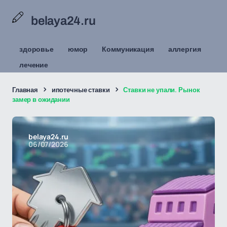
belaya24.ru
здоровье
юмор
Коммуникация
аллергия
лечение
Главная
ипотечные ставки
Ставки не упали. Рынок
замер в ожидании
belaya24.ru
06/07/2026