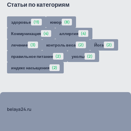
Статьи по категориям
здоровье
(11)
юмор
(8)
Коммуникация
(4)
аллергия
(4)
лечение
(3)
контроль веса
(2)
Йога
(2)
правильное питание
(2)
уколы
(2)
индекс насыщения
(2)
belaya24.ru