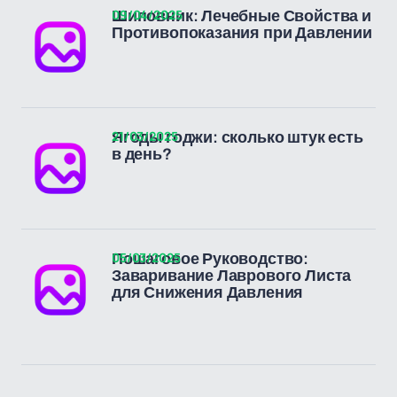
09/04/2025
Шиповник: Лечебные Свойства и
Противопоказания при Давлении
21/03/2025
Ягоды годжи: сколько штук есть
в день?
05/03/2025
Пошаговое Руководство:
Заваривание Лаврового Листа
для Снижения Давления