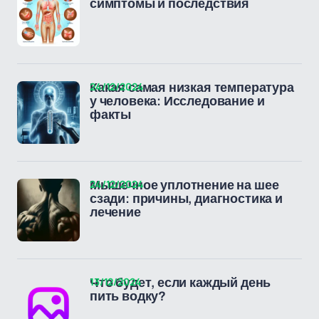
симптомы и последствия
24/12/2024
Какая самая низкая температура
у человека: Исследование и
факты
24/12/2024
Мышечное уплотнение на шее
сзади: причины, диагностика и
лечение
13/12/2024
Что будет, если каждый день
пить водку?