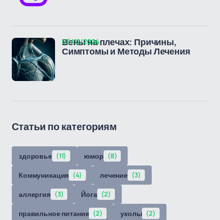
06/12/2024
Вены на плечах: Причины,
Симптомы и Методы Лечения
Статьи по категориям
здоровье
(11)
юмор
(8)
Коммуникация
(4)
лечение
(3)
аллергия
(3)
Йога
(2)
правильное питание
(2)
уколы
(2)