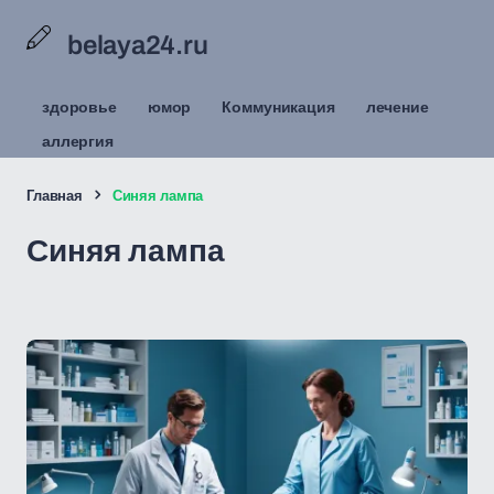
belaya24.ru
здоровье
юмор
Коммуникация
лечение
аллергия
Главная
Синяя лампа
Синяя лампа