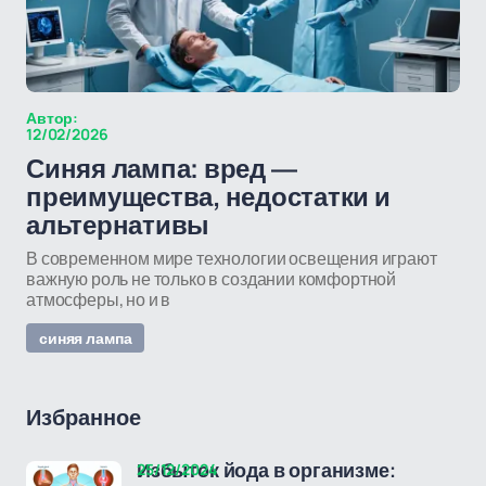
Автор:
12/02/2026
Синяя лампа: вред —
преимущества, недостатки и
альтернативы
В современном мире технологии освещения играют
важную роль не только в создании комфортной
атмосферы, но и в
синяя лампа
Избранное
25/12/2024
Избыток йода в организме: