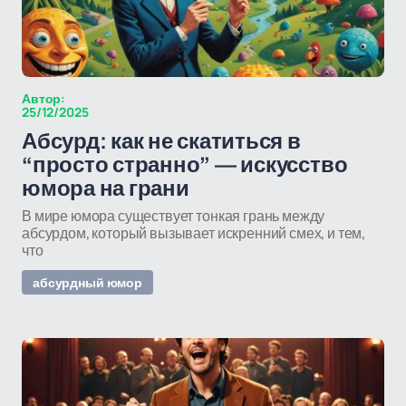
Автор:
25/12/2025
Абсурд: как не скатиться в
“просто странно” — искусство
юмора на грани
В мире юмора существует тонкая грань между
абсурдом, который вызывает искренний смех, и тем,
что
абсурдный юмор