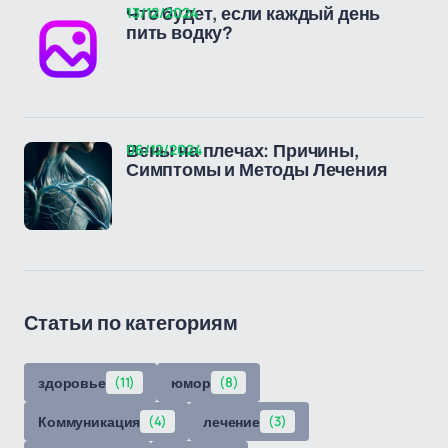
13/12/2024
Что будет, если каждый день
пить водку?
06/12/2024
Вены на плечах: Причины,
Симптомы и Методы Лечения
Статьи по категориям
здоровье
(11)
юмор
(8)
Коммуникация
(4)
лечение
(3)