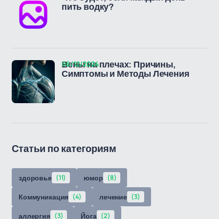
пить водку?
06/12/2024
Вены на плечах: Причины,
Симптомы и Методы Лечения
Статьи по категориям
здоровье
(11)
юмор
(8)
Коммуникация
(4)
лечение
(3)
аллергия
(3)
Йога
(2)