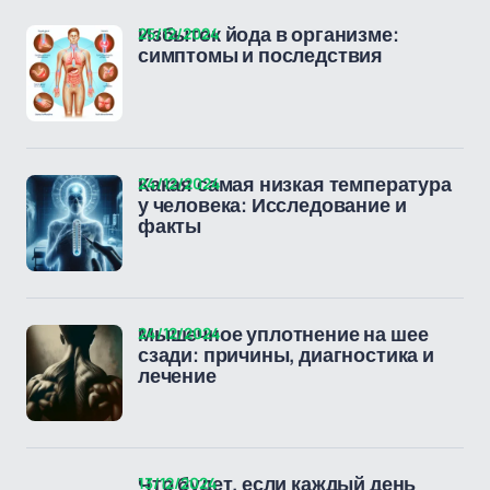
25/12/2024
Избыток йода в организме:
симптомы и последствия
24/12/2024
Какая самая низкая температура
у человека: Исследование и
факты
24/12/2024
Мышечное уплотнение на шее
сзади: причины, диагностика и
лечение
13/12/2024
Что будет, если каждый день