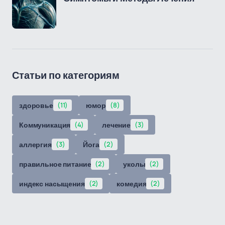
Статьи по категориям
здоровье
(11)
юмор
(8)
Коммуникация
(4)
лечение
(3)
аллергия
(3)
Йога
(2)
правильное питание
(2)
уколы
(2)
индекс насыщения
(2)
комедия
(2)