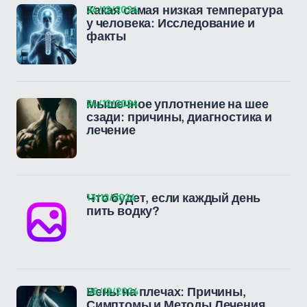
24/12/2024
Какая самая низкая температура
у человека: Исследование и
факты
24/12/2024
Мышечное уплотнение на шее
сзади: причины, диагностика и
лечение
13/12/2024
Что будет, если каждый день
пить водку?
06/12/2024
Вены на плечах: Причины,
Симптомы и Методы Лечения