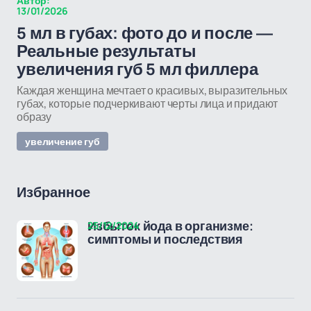
Автор:
13/01/2026
5 мл в губах: фото до и после —
Реальные результаты
увеличения губ 5 мл филлера
Каждая женщина мечтает о красивых, выразительных
губах, которые подчеркивают черты лица и придают
образу
увеличение губ
Избранное
25/12/2024
Избыток йода в организме:
симптомы и последствия