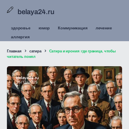
belaya24.ru
здоровье
юмор
Коммуникация
лечение
аллергия
Главная
сатира
Сатира и ирония: где граница, чтобы
читатель понял
belaya24.ru
25/12/2025