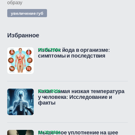
образу
увеличение губ
Избранное
25/12/2024
Избыток йода в организме:
симптомы и последствия
24/12/2024
Какая самая низкая температура
у человека: Исследование и
факты
24/12/2024
Мышечное уплотнение на шее