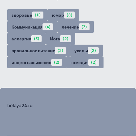
здоровье
(11)
юмор
(8)
Коммуникация
(4)
лечение
(3)
аллергия
(3)
Йога
(2)
правильное питание
(2)
уколы
(2)
индекс насыщения
(2)
комедия
(2)
belaya24.ru