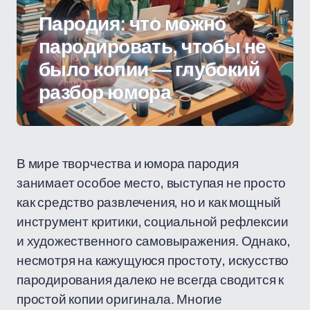
Пародия: что можно
пародировать, чтобы не
было копии — глубокий
разбор юмора
В мире творчества и юмора пародия
занимает особое место, выступая не просто
как средство развлечения, но и как мощный
инструмент критики, социальной рефлексии
и художественного самовыражения. Однако,
несмотря на кажущуюся простоту, искусство
пародирования далеко не всегда сводится к
простой копии оригинала. Многие