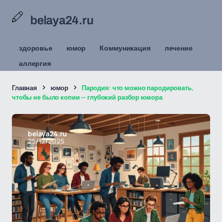
belaya24.ru
здоровье
юмор
Коммуникация
лечение
аллергия
Главная
юмор
Пародия: что можно пародировать,
чтобы не было копии — глубокий разбор юмора
belaya24.ru
25/12/2025