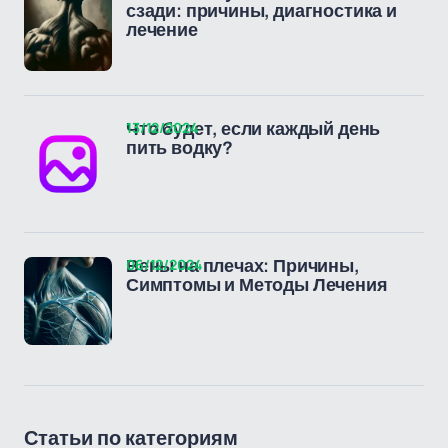
сзади: причины, диагностика и
лечение
13/12/2024
Что будет, если каждый день
пить водку?
06/12/2024
Вены на плечах: Причины,
Симптомы и Методы Лечения
Статьи по категориям